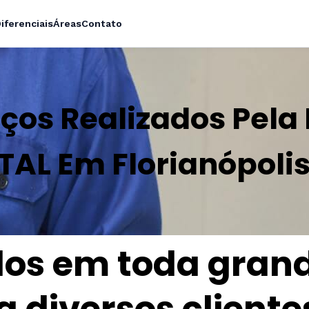
iferenciais
Áreas
Contato
iços Realizados Pel
AL Em Florianópoli
dos em toda gran