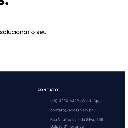
s.
solucionar o seu
CONTATO
(48) 3286-4349 (WhatsApp)
contato@ecosan.srv.br
Rua Vitalino Luiz da Silva, 256
Galpão 01, Ipiranga