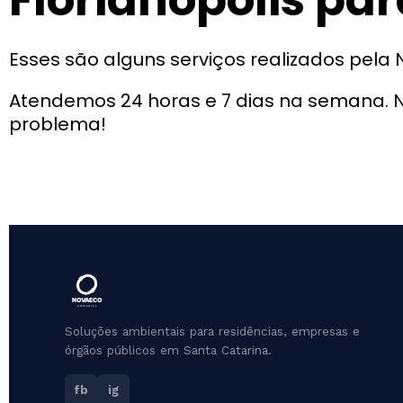
Florianópolis par
Esses são alguns serviços realizados pel
Atendemos 24 horas e 7 dias na semana. N
problema!
Soluções ambientais para residências, empresas e
órgãos públicos em Santa Catarina.
fb
ig