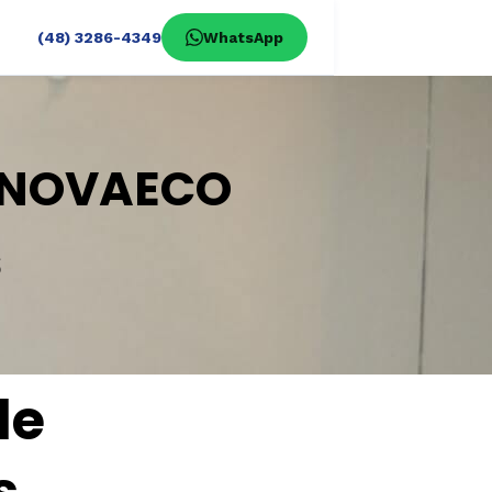
(48) 3286-4349
WhatsApp
a NOVAECO
s
de