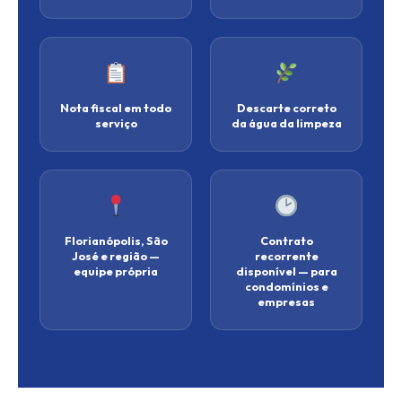
Nota fiscal em todo
Descarte correto
serviço
da água da limpeza
Florianópolis, São
Contrato
José e região —
recorrente
equipe própria
disponível — para
condomínios e
empresas