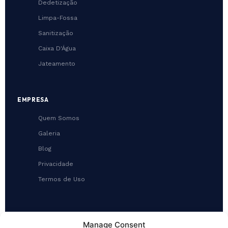
Dedetização
Limpa-Fossa
Sanitização
Caixa D'Água
Jateamento
EMPRESA
Quem Somos
Galeria
Blog
Privacidade
Termos de Uso
CONTATO
Manage Consent