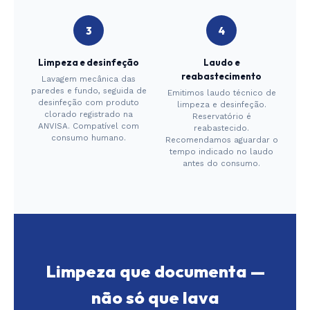
Limpeza e desinfeção
Laudo e
reabastecimento
Lavagem mecânica das
paredes e fundo, seguida de
Emitimos laudo técnico de
desinfeção com produto
limpeza e desinfeção.
clorado registrado na
Reservatório é
ANVISA. Compatível com
reabastecido.
consumo humano.
Recomendamos aguardar o
tempo indicado no laudo
antes do consumo.
Limpeza que documenta —
não só que lava