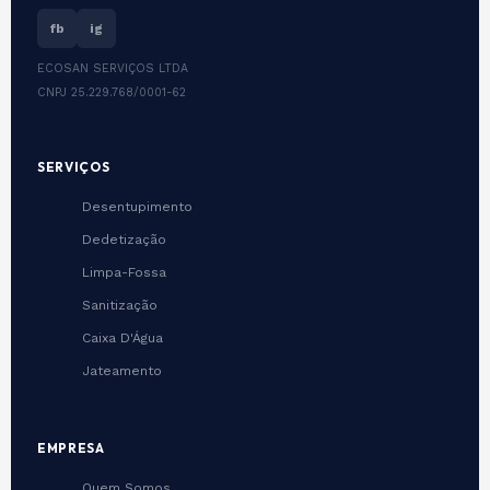
fb
ig
ECOSAN SERVIÇOS LTDA
CNPJ 25.229.768/0001-62
SERVIÇOS
Desentupimento
Dedetização
Limpa-Fossa
Sanitização
Caixa D'Água
Jateamento
EMPRESA
Quem Somos