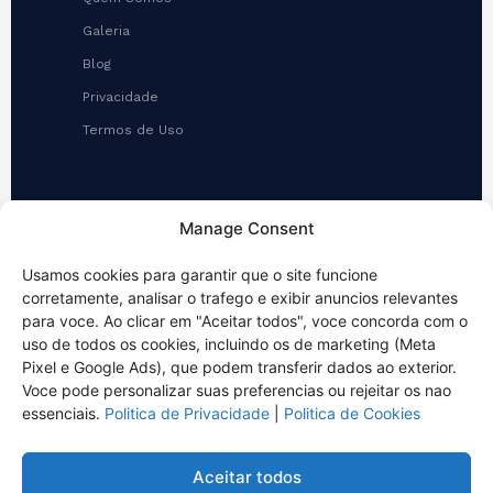
Galeria
Blog
Privacidade
Termos de Uso
CONTATO
Manage Consent
(48) 3286-4349 (WhatsApp)
Usamos cookies para garantir que o site funcione
contato@ecosan.srv.br
corretamente, analisar o trafego e exibir anuncios relevantes
Rua Vitalino Luiz da Silva, 256
para voce. Ao clicar em "Aceitar todos", voce concorda com o
Galpão 01, Ipiranga
uso de todos os cookies, incluindo os de marketing (Meta
São José/SC
Pixel e Google Ads), que podem transferir dados ao exterior.
Voce pode personalizar suas preferencias ou rejeitar os nao
essenciais.
Politica de Privacidade
|
Politica de Cookies
Aceitar todos
© 2026 NOVAECO AMBIENTAL — ECOSAN SERVIÇOS LTDA. Todos os